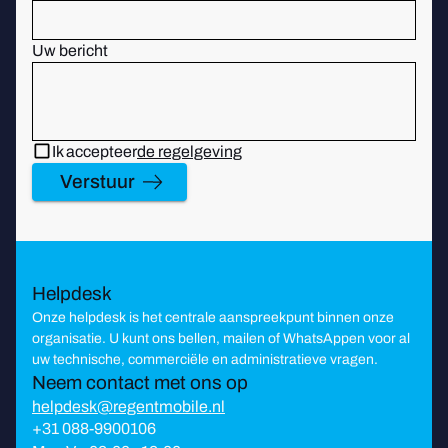
Uw bericht
Ik accepteer
de regelgeving
Verstuur
Helpdesk
Onze helpdesk is het centrale aanspreekpunt binnen onze
organisatie. U kunt ons bellen, mailen of WhatsAppen voor al
uw technische, commerciële en administratieve vragen.
Neem contact met ons op
helpdesk@regentmobile.nl
+31 088-9900106