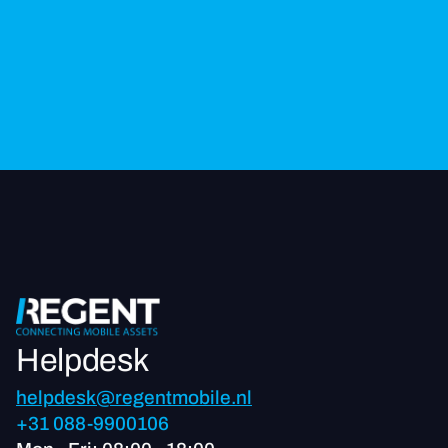
Helpdesk
helpdesk@regentmobile.nl
+31 088-9900106