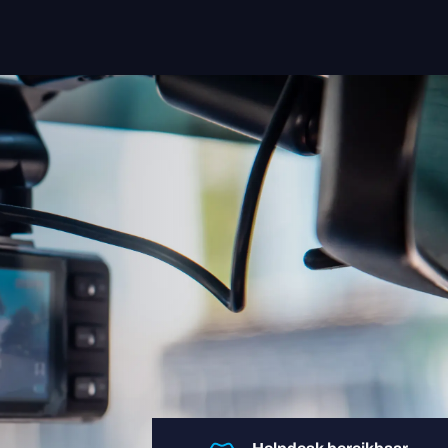
Oplossingen
Sectoren
Insight App
Apparaten
Over ons
Contact
Login user
Login retailer
+31 088-9900106
helpdesk@regentmobile.nl