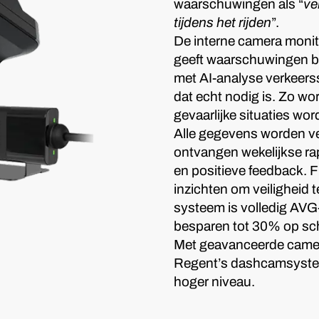
waarschuwingen als “
ve
tijdens het rijden
”.
De interne camera monit
geeft waarschuwingen bij 
met AI-analyse verkeerss
dat echt nodig is. Zo w
gevaarlijke situaties wor
Alle gegevens worden ve
ontvangen wekelijkse ra
en positieve feedback. F
inzichten om veiligheid 
systeem is volledig AVG-
besparen tot 30% op sch
Met geavanceerde camera’
Regent’s dashcamsystee
hoger niveau.