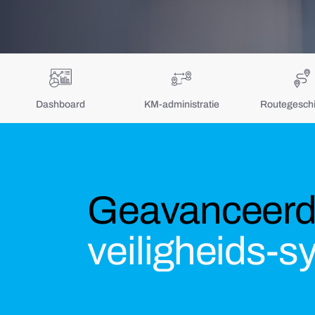
Dashboard
KM-administratie
Routegeschi
Geavanceerd
veiligheids-