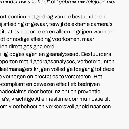
rminder uw snelheid
” of “
gebruik uw telefoon niet
ort continu het gedrag van de bestuurder en
afleiding of gevaar, terwijl de externe camera’s
ituaties beoordelen en alleen ingrijpen wanneer
ordt onnodige afleiding voorkomen, maar
den direct gesignaleerd.
ilig opgeslagen en geanalyseerd. Bestuurders
pporten met rijgedragsanalyses, verbeterpunten
leetmanagers krijgen volledige toegang tot deze
te verhogen en prestaties te verbeteren. Het
compliant en bewezen effectief: bedrijven
adeclaims door beter inzicht en preventie.
s, krachtige AI en realtime communicatie tilt
m vlootbeheer en verkeersveiligheid naar een