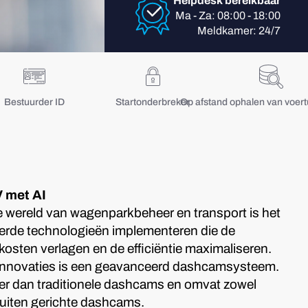
Helpdesk bereikbaar
Ma - Za: 08:00 - 18:00
Meldkamer: 24/7
Bestuurder ID
Startonderbreker
Op afstand ophalen van voer
 met AI
e wereld van wagenparkbeheer en transport is het
erde technologieën implementeren die de
 kosten verlagen en de efficiëntie maximaliseren.
innovaties is een geavanceerd dashcamsysteem.
er dan traditionele dashcams en omvat zowel
buiten gerichte dashcams.