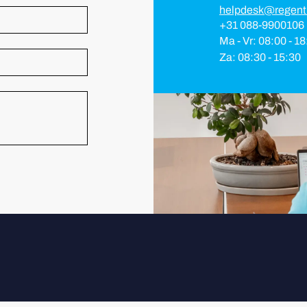
helpdesk@regent
+31 088-9900106
Ma - Vr: 08:00 - 1
Za: 08:30 - 15:30