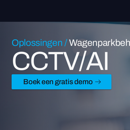
Oplossingen
/
Wagenparkbeh
CCTV/AI
Boek een gratis demo