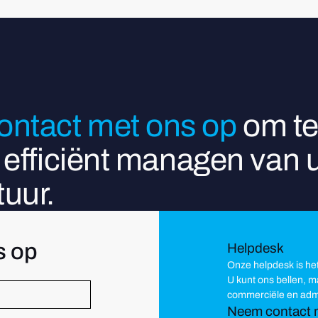
ntact met ons op
om te
t efficiënt managen van
uur.
s op
Helpdesk
Onze helpdesk is he
U kunt ons bellen, 
commerciële en admi
Neem contact 