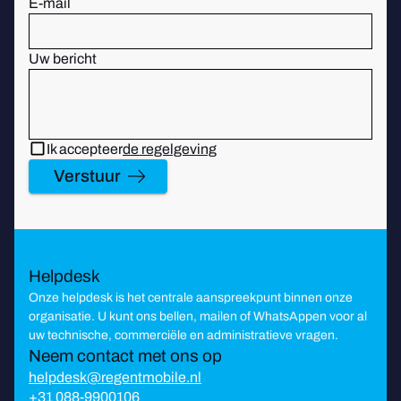
E-mail
Uw bericht
Ik accepteer
de regelgeving
Verstuur
Helpdesk
Onze helpdesk is het centrale aanspreekpunt binnen onze
organisatie. U kunt ons bellen, mailen of WhatsAppen voor al
uw technische, commerciële en administratieve vragen.
Neem contact met ons op
helpdesk@regentmobile.nl
+31 088-9900106